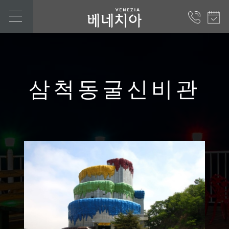
삼척동굴신비관