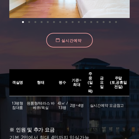
실시간예약
주
중
금
주말
기준~
객실명
형태
평수
(일
요
(토,공휴일
최대
~
일
전일)
목)
13평형
원룸형/테라스 바
43㎡ /
2명~4명
실시간예약 요금참고
침대룸
베큐/욕실
13평
※ 인원 및 추가 요금
기본 2인에서 최대 4인까지 입실가능